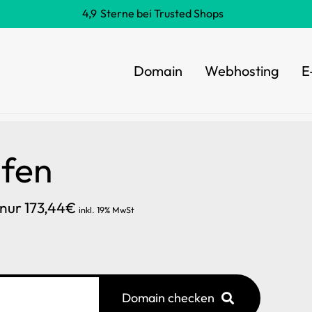
4,9
Sterne bei Trusted Shops
Domain
Webhosting
E
ufen
r nur 173,44€
inkl. 19% MwSt
Domain checken