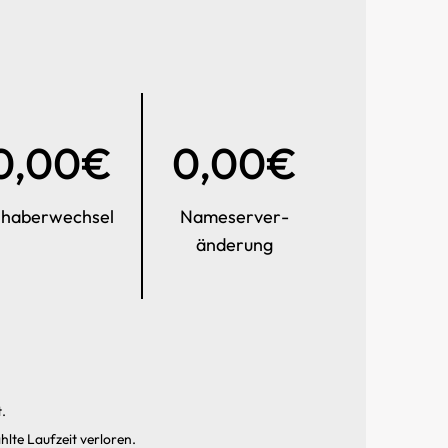
0,00€
0,00€
nhaber­wechsel
Name­server­
änderung
.
hlte Laufzeit verloren.