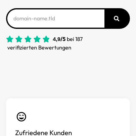





/5
bei
187
4,9
verifizierten Bewertungen
Zufriedene Kunden